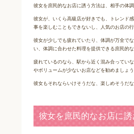
彼女を庶民的なお店に誘う方法は、相手の体調
彼女が、いくら高級店が好きでも、トレンド感
事を楽しむこともできないし、人気のお店の行
彼女が少しでも疲れていたり、体調が万全でな
い、体調に合わせた料理を提供できる庶民的な
疲れているのなら、駅から近く混み合っていな
やボリュームが少ないお店などを勧めましょう
彼女もそれならいけそうだな、楽しめそうだな
彼女を庶民的なお店に誘