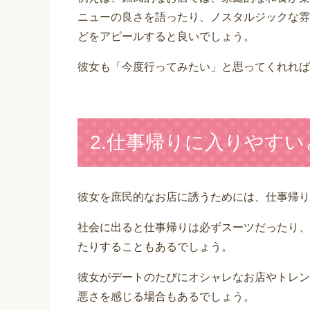
ニューの良さを語ったり、ノスタルジックな雰
どをアピールすると良いでしょう。
彼女も「今度行ってみたい」と思ってくれれば
2.仕事帰りに入りやすい
彼女を庶民的なお店に誘うためには、仕事帰り
社会に出ると仕事帰りは必ずスーツだったり、
たりすることもあるでしょう。
彼女がデートのたびにオシャレなお店やトレン
悪さを感じる場合もあるでしょう。