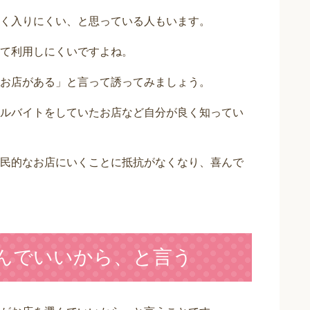
く入りにくい、と思っている人もいます。
て利用しにくいですよね。
お店がある」と言って誘ってみましょう。
ルバイトをしていたお店など自分が良く知ってい
民的なお店にいくことに抵抗がなくなり、喜んで
選んでいいから、と言う