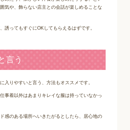
囲気や、飾らない店主との会話が楽しめることな
、誘ってもすぐにOKしてもらえるはずです。
と言う
に入りやすいと言う、方法もオススメです。
仕事着以外はあまりキレイな服は持っていなかっ
ド感のある場所へいきたがるとしたら、居心地の