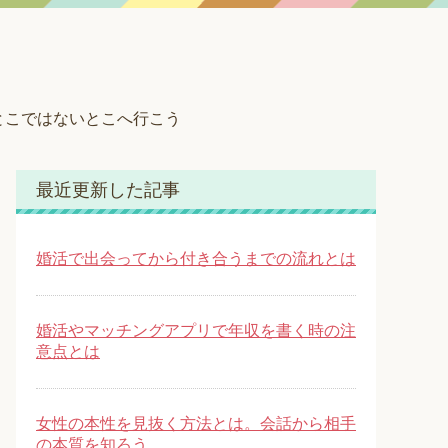
とこではないとこへ行こう
最近更新した記事
婚活で出会ってから付き合うまでの流れとは
婚活やマッチングアプリで年収を書く時の注
意点とは
女性の本性を見抜く方法とは。会話から相手
の本質を知ろう