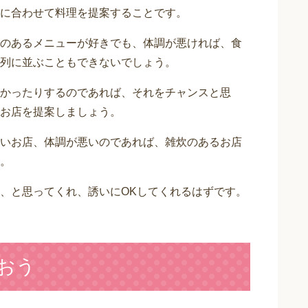
に合わせて料理を提案することです。
のあるメニューが好きでも、体調が悪ければ、食
列に並ぶこともできないでしょう。
かったりするのであれば、それをチャンスと思
お店を提案しましょう。
いお店、体調が悪いのであれば、雑炊のあるお店
。
、と思ってくれ、誘いにOKしてくれるはずです。
おう