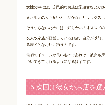
女性の中には、庶民的なお店は常連客などが多
また地元の人も多いと、なかなかリラックスし
そうならないためには「知り合いのオススメの
友人や家族が経営しているお店、自分が以前ア
る庶民的なお店に誘うのです。
最初のイメージが良いものであれば、彼女も庶
ついてきてくれるようになるはずです。
5.次回は彼女がお店を