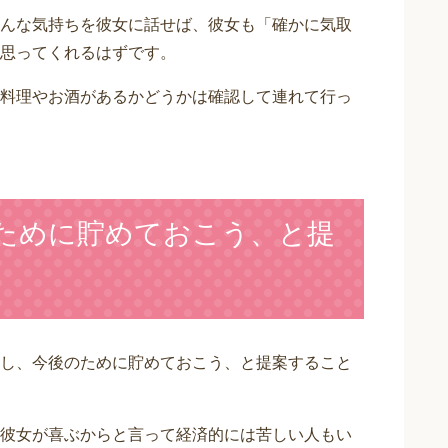
んな気持ちを彼女に話せば、彼女も「確かに気取
思ってくれるはずです。
料理やお酒があるかどうかは確認して連れて行っ
のために貯めておこう、と提
し、今後のために貯めておこう、と提案すること
彼女が喜ぶからと言って経済的には苦しい人もい