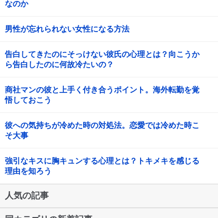
なのか
男性が忘れられない女性になる方法
告白してきたのにそっけない彼氏の心理とは？向こうか
ら告白したのに何故冷たいの？
商社マンの彼と上手く付き合うポイント。海外転勤を覚
悟しておこう
彼への気持ちが冷めた時の対処法。恋愛では冷めた時こ
そ大事
強引なキスに胸キュンする心理とは？トキメキを感じる
理由を知ろう
人気の記事